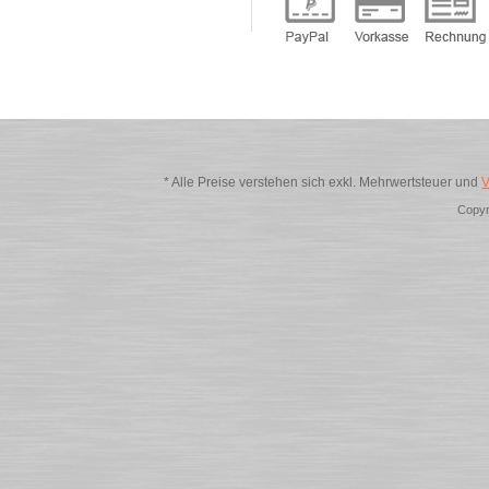
* Alle Preise verstehen sich exkl. Mehrwertsteuer und
V
Copyr