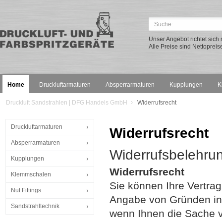
Unser Angebot richtet sic
Alle Preise sind Nettopreis
Home
Druckluftarmaturen
Absperrarmaturen
Kupplungen
K
Druckluft Sandstrahlen | DFG Handels GmbH
Widerrufsrecht
Druckluftarmaturen
Widerrufsrecht
Absperrarmaturen
Widerrufsbelehru
Kupplungen
Widerrufsrecht
Klemmschalen
Sie können Ihre Vertra
Nut Fittings
Angabe von Gründen in T
Sandstrahltechnik
wenn Ihnen die Sache vo