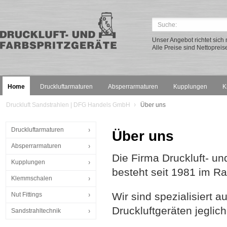
Unser Angebot richtet sic
Alle Preise sind Nettopreis
Home
Druckluftarmaturen
Absperrarmaturen
Kupplungen
K
Druckluft Sandstrahlen | DFG Handels GmbH
Über uns
Druckluftarmaturen
Über uns
Absperrarmaturen
Die Firma Druckluft- u
Kupplungen
besteht seit 1981 im R
Klemmschalen
Wir sind spezialisiert a
Nut Fittings
Druckluftgeräten jeglich
Sandstrahltechnik