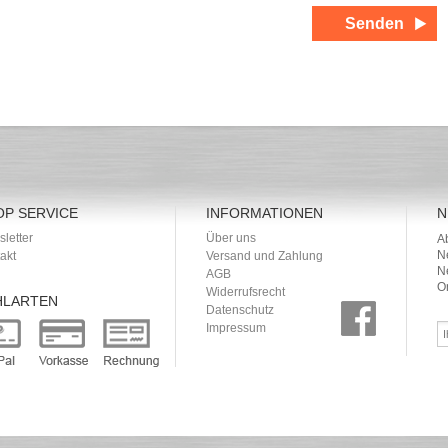
OP SERVICE
INFORMATIONEN
N
letter
Über uns
A
N
akt
Versand und Zahlung
N
AGB
O
Widerrufsrecht
HLARTEN
Datenschutz
Impressum