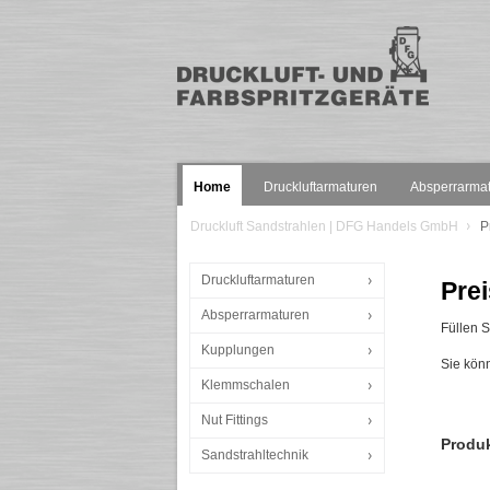
Home
Druckluftarmaturen
Absperrarma
Druckluft Sandstrahlen | DFG Handels GmbH
P
Druckluftarmaturen
Prei
Absperrarmaturen
Füllen Si
Kupplungen
Sie kön
Klemmschalen
Nut Fittings
Produ
Sandstrahltechnik