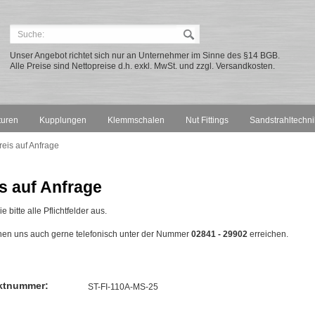
Unser Angebot richtet sich nur an Unternehmer im Sinne des §14 BGB.
Alle Preise sind Nettopreise d.h. exkl. MwSt. und zzgl. Versandkosten.
turen
Kupplungen
Klemmschalen
Nut Fittings
Sandstrahltechni
reis auf Anfrage
s auf Anfrage
e bitte alle Pflichtfelder aus.
nen uns auch gerne telefonisch unter der Nummer
02841 - 29902
erreichen.
ktnummer:
ST-FI-110A-MS-25