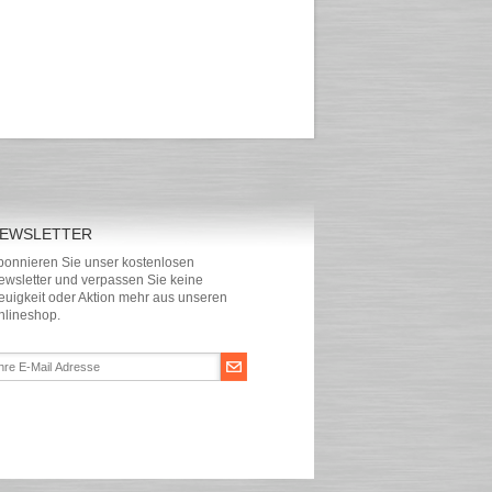
EWSLETTER
bonnieren Sie unser kostenlosen
ewsletter und verpassen Sie keine
euigkeit oder Aktion mehr aus unseren
nlineshop.