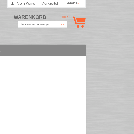
Service
Mein Konto
Merkzettel
WARENKORB
0,00 €*
Positionen anzeigen
k