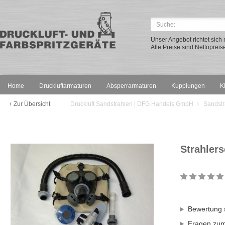
Unser Angebot richtet sic
Alle Preise sind Nettopreis
Home
Druckluftarmaturen
Absperrarmaturen
Kupplungen
K
Zur Übersicht
Druckluft Sandstrahlen | DFG Handels GmbH
Sandstr
Strahler
Bewertung 
Fragen zum 