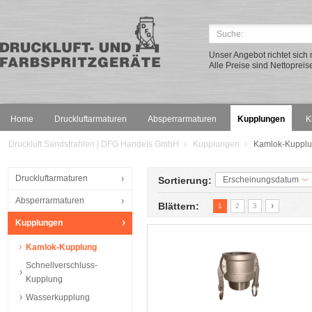
Unser Angebot richtet sic
Alle Preise sind Nettopreis
Home
Druckluftarmaturen
Absperrarmaturen
Kupplungen
K
Druckluft Sandstrahlen | DFG Handels GmbH
Kupplungen
Kamlok-Kuppl
Druckluftarmaturen
Sortierung:
Erscheinungsdatum
Absperrarmaturen
Blättern:
1
2
3
Kupplungen
Kamlok-Kupplung
Schnellverschluss-
Kupplung
Wasserkupplung