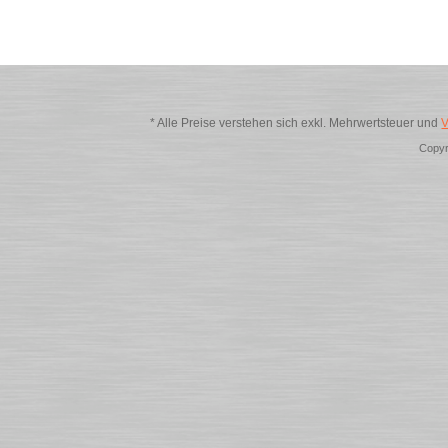
* Alle Preise verstehen sich exkl. Mehrwertsteuer und
V
Copyr