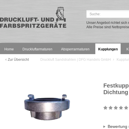
Unser Angebot richtet sic
Alle Preise sind Nettopreis
Home
Druckluftarmaturen
Absperrarmaturen
Kupplungen
K
Zur Übersicht
Druckluft Sandstrahlen | DFG Handels GmbH
Kupplu
Festkupp
Dichtung
Bewertung 