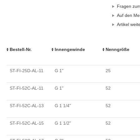
Fragen zum 
Auf den Mer
Artikel wei
Bestell-Nr.
Innengewinde
Nenngröße
ST-FI-25D-AL-11
G 1"
25
ST-FI-52C-AL-11
G 1"
52
ST-FI-52C-AL-13
G 1 1/4"
52
ST-FI-52C-AL-15
G 1 1/2"
52