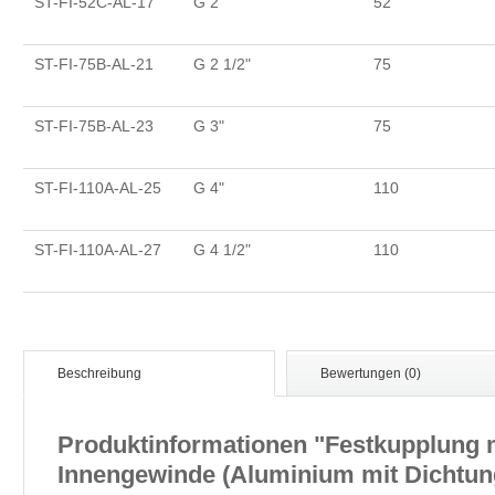
ST-FI-52C-AL-17
G 2"
52
ST-FI-75B-AL-21
G 2 1/2"
75
ST-FI-75B-AL-23
G 3"
75
ST-FI-110A-AL-25
G 4"
110
ST-FI-110A-AL-27
G 4 1/2"
110
Beschreibung
Bewertungen (0)
Produktinformationen "Festkupplung 
Innengewinde (Aluminium mit Dichtung 