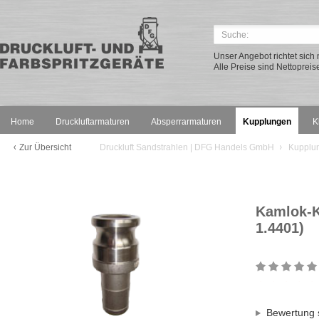
Unser Angebot richtet sic
Alle Preise sind Nettopreis
Home
Druckluftarmaturen
Absperrarmaturen
Kupplungen
K
Zur Übersicht
Druckluft Sandstrahlen | DFG Handels GmbH
Kupplu
Kamlok-Ku
1.4401)
Bewertung 