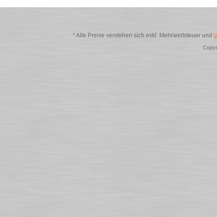
* Alle Preise verstehen sich exkl. Mehrwertsteuer und
V
Copyr