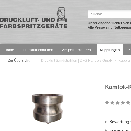
Unser Angebot richtet sic
Alle Preise sind Nettopreis
Home
Druckluftarmaturen
Absperrarmaturen
Kupplungen
K
Zur Übersicht
Druckluft Sandstrahlen | DFG Handels GmbH
Kupplu
Kamlok-K
Bewertung 
Fragen zum 