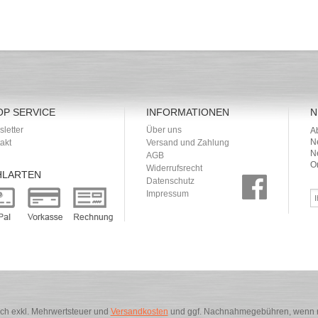
OP SERVICE
INFORMATIONEN
N
letter
Über uns
A
N
akt
Versand und Zahlung
N
AGB
O
Widerrufsrecht
HLARTEN
Datenschutz
Impressum
sich exkl. Mehrwertsteuer und
Versandkosten
und ggf. Nachnahmegebühren, wenn n