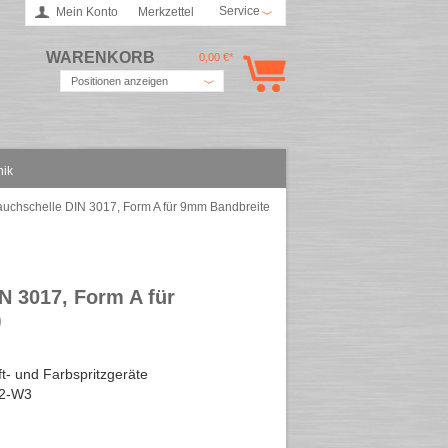
Service
Mein Konto
Merkzettel
WARENKORB
0,00 €*
Positionen anzeigen
nik
chschelle DIN 3017, Form A für 9mm Bandbreite
 3017, Form A für
)
ft- und Farbspritzgeräte
2-W3