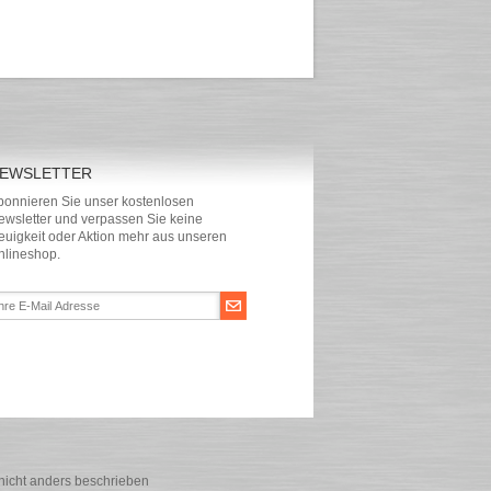
EWSLETTER
bonnieren Sie unser kostenlosen
ewsletter und verpassen Sie keine
euigkeit oder Aktion mehr aus unseren
nlineshop.
icht anders beschrieben