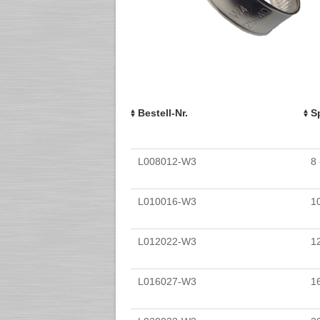
Bestell-Nr.
S
L008012-W3
8 
L010016-W3
10
L012022-W3
12
L016027-W3
16