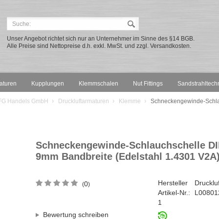
Unser Angebot richtet sich nur an Unternehmer im Sinne des §14 BGB.
Alle Preise sind Nettopreise d.h. exkl. MwSt. und zzgl. Versandkosten.
aturen
Kupplungen
Klemmschalen
Nut Fittings
Sandstrahltech
 DFG Handels GmbH
Druckluftarmaturen
Klemme
Schneckengewinde-Schlau
Schneckengewinde-Schlauchschelle DIN
9mm Bandbreite (Edelstahl 1.4301 V2A
Hersteller
Drucklu
0
(
)
Artikel-Nr.:
L00801
1
Bewertung schreiben