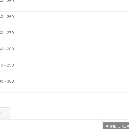
30 - 250
40 - 260
50 - 270
60 - 280
70 - 290
80 - 300
)
ÄHNLICHE 