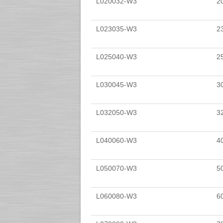
L020032-W3
20
L023035-W3
23
L025040-W3
25
L030045-W3
30
L032050-W3
32
L040060-W3
40
L050070-W3
50
L060080-W3
60