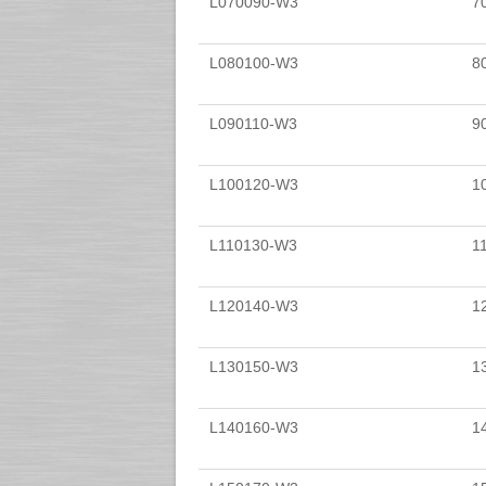
L070090-W3
70
L080100-W3
8
L090110-W3
90
L100120-W3
1
L110130-W3
1
L120140-W3
1
L130150-W3
1
L140160-W3
1