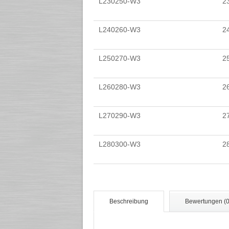
L230250-W3
2
L240260-W3
2
L250270-W3
2
L260280-W3
2
L270290-W3
2
L280300-W3
2
Beschreibung
Bewertungen (0