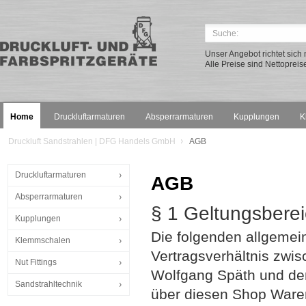
Unser Angebot richtet sic
Alle Preise sind Nettopreis
Home
Druckluftarmaturen
Absperrarmaturen
Kupplungen
K
Druckluft Sandstrahlen | DFG Handels GmbH
AGB
Druckluftarmaturen
AGB
Absperrarmaturen
§ 1 Geltungsbere
Kupplungen
Die folgenden allgeme
Klemmschalen
Vertragsverhältnis zw
Nut Fittings
Wolfgang Späth und de
Sandstrahltechnik
über diesen Shop Ware