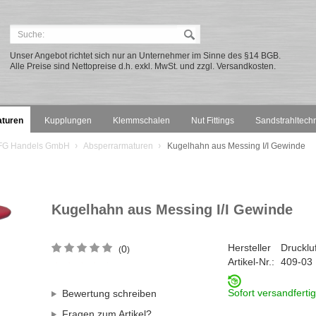
Unser Angebot richtet sich nur an Unternehmer im Sinne des §14 BGB.
Alle Preise sind Nettopreise d.h. exkl. MwSt. und zzgl. Versandkosten.
turen
Kupplungen
Klemmschalen
Nut Fittings
Sandstrahltech
 DFG Handels GmbH
Absperrarmaturen
Kugelhahn aus Messing I/I Gewinde
Kugelhahn aus Messing I/I Gewinde
Hersteller
Drucklu
0
(
)
Artikel-Nr.:
409-03
Sofort versandfertig
Bewertung schreiben
Fragen zum Artikel?