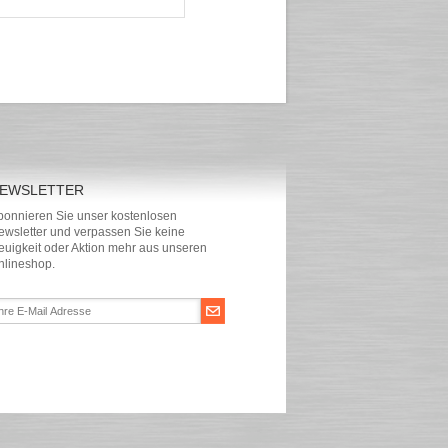
EWSLETTER
bonnieren Sie unser kostenlosen
ewsletter und verpassen Sie keine
euigkeit oder Aktion mehr aus unseren
nlineshop.