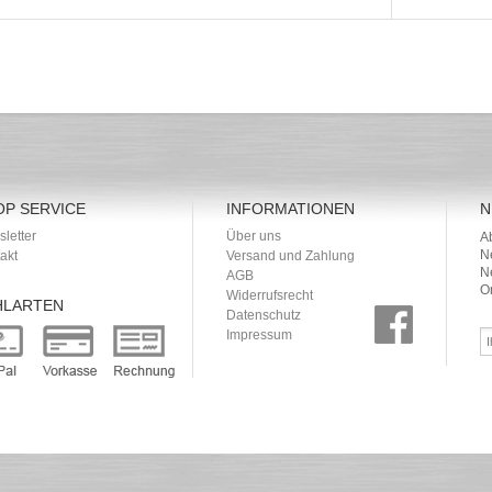
OP SERVICE
INFORMATIONEN
N
letter
Über uns
A
N
akt
Versand und Zahlung
N
AGB
O
Widerrufsrecht
HLARTEN
Datenschutz
Impressum