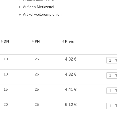
Auf den Merkzettel
Artikel weiterempfehlen
DN
PN
Preis
10
25
4,32 €
1
10
25
4,32 €
1
15
25
4,41 €
1
20
25
6,12 €
1