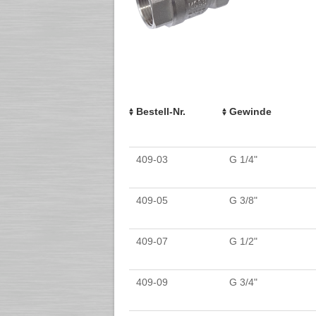
Bestell-Nr.
Gewinde
409-03
G 1/4"
409-05
G 3/8"
409-07
G 1/2"
409-09
G 3/4"